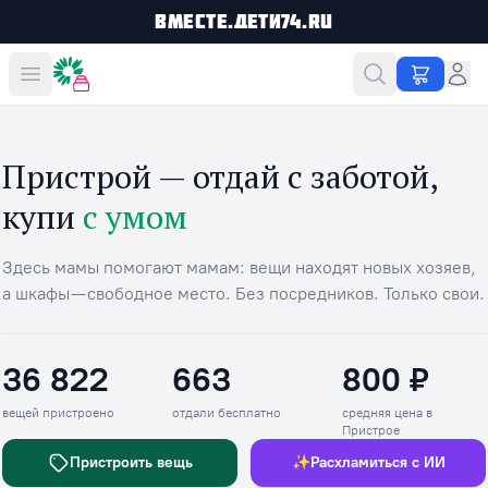
Вместе.Дети74.ru
Вместе дешевле
Пристрой — отдай с заботой,
купи
с умом
Здесь мамы помогают мамам: вещи находят новых хозяев,
а шкафы — свободное место. Без посредников. Только свои.
36 822
663
800 ₽
Вещей пристроено
Отдали бесплатно
Средняя цена в П
вещей пристроено
отдали бесплатно
средняя цена в
Пристрое
Пристроить вещь
✨
Расхламиться с ИИ