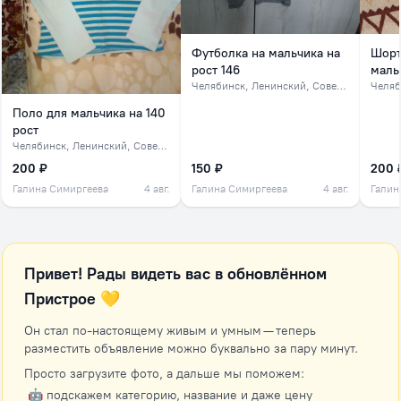
Футболка на мальчика на
Шорт
рост 146
мальч
Челябинск
, Ленинский, Советский, северок
Челяб
Поло для мальчика на 140
рост
Челябинск
, Ленинский, Советский, северок
200 ₽
150 ₽
200 
Галина Симиргеева
4 авг.
Галина Симиргеева
4 авг.
Галин
Привет! Рады видеть вас в обновлённом
Пристрое 💛
Он стал по-настоящему живым и умным — теперь
разместить объявление можно буквально за пару минут.
Просто загрузите фото, а дальше мы поможем:
🤖 подскажем категорию, название и даже цену