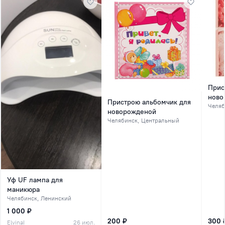
Прис
ново
Пристрою альбомчик для
Челяб
новорожденой
Челябинск
, Центральный
Уф UF лампа для
маникюра
Челябинск
, Ленинский
1 000 ₽
200 ₽
300 
ElvinaI
26 июл.