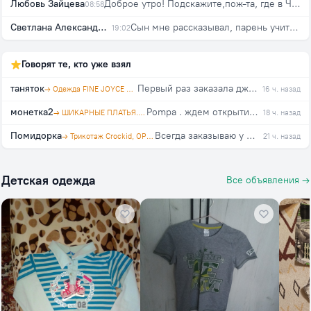
Любовь Зайцева
Доброе утро! Подскажите,пож-та, где в Челябинске выгоднее купить рабочие тетради для 3 класса, школа России?
08:58
Светлана Александровна
Сын мне рассказывал, парень учится у них, из рабочей семьи. Мать была против поступления в ВУЗ(парень поступил). Говорила ему после школы идти работать на завод. Как-то так.
19:02
Говорят те, кто уже взял
таняток
Первый раз заказала джинсы в этой закупке, на свой 46, взяла 29. Организатор оперативно отвечает на вопросы. Спасибо!!!
→ Одежда FINE JOYCE и PRIMM. Агент polosataya karamel
16 ч. назад
монетка2
Pompa . ждем открытия закупки!!!
→ ШИКАРНЫЕ ПЛАТЬЯ. Агент Натусёна
18 ч. назад
Помидорка
Всегда заказываю у данного поставщика. Качество отличное, всем довольна!
→ Трикотаж Crockid, OPTOP™, trikozza
21 ч. назад
Детская одежда
Все объявления →