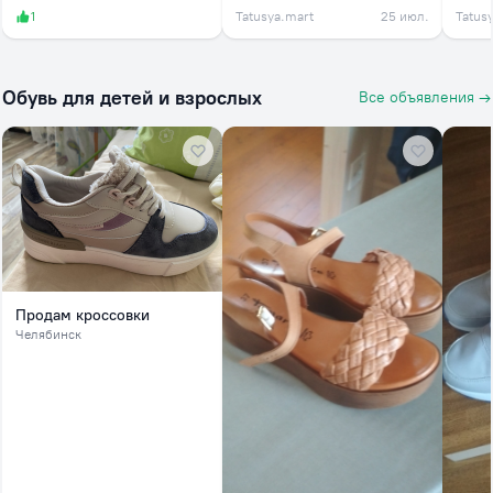
1
Tatusya.mart
25 июл.
Tatus
Обувь для детей и взрослых
Все объявления →
Продам кроссовки
Челябинск