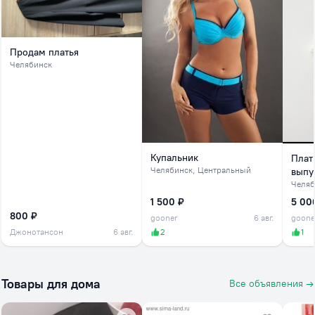
Продам платья
Челябинск
Купальник
Плат
Челябинск
, Центральный
выпу
Челяб
1 500 ₽
5 00
800 ₽
gooner
6 авг.
goone
Джонотансон
6 авг.
2
1
Товары для дома
Все объявления →