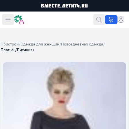
Вместе.Дети74.ru
Вместе дешевле
Пристрой
/
Одежда для женщин
/
Повседневная одежда
/
Платье /Литиция/