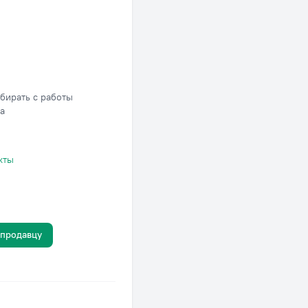
бирать с работы
на
кты
 продавцу