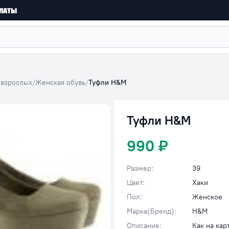
латы
 взрослых
/
Женская обувь
/
Туфли Н&М
Туфли Н&М
990 ₽
Размер:
39
Цвет:
Хаки
Пол:
Женское
Марка(Бренд):
H&M
Описание:
Как на кар