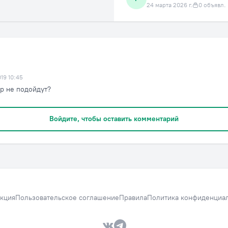
24 марта 2026 г.
0 объявл.
019 10:45
-р не подойдут?
Войдите, чтобы оставить комментарий
кция
Пользовательское соглашение
Правила
Политика конфиденциа
VK — Вместе дешевле
Telegram — Вместе дешевле