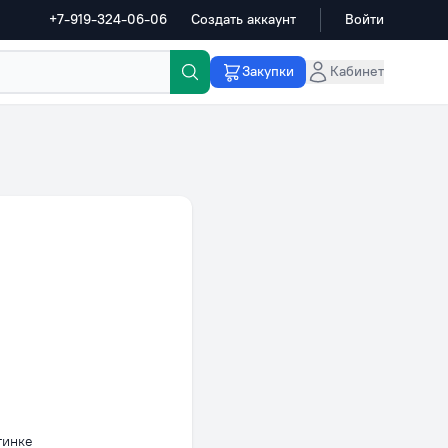
+7-919-324-06-06
Создать аккаунт
Войти
Закупки
Кабинет
тинке