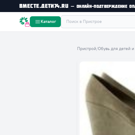
Вместе.Дети74.ru
— онлайн-подтверждение оп
Вместе дешевле
Каталог
Пристрой
/
Обувь для детей и