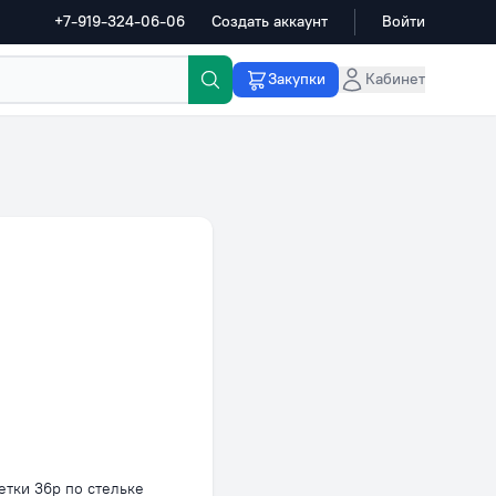
+7-919-324-06-06
Создать аккаунт
Войти
Закупки
Кабинет
етки 36р по стельке