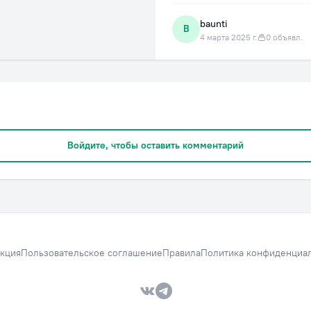
baunti
B
4 марта 2025 г.
0 объявл.
Войдите, чтобы оставить комментарий
кция
Пользовательское соглашение
Правила
Политика конфиденциа
VK — Вместе дешевле
Telegram — Вместе дешевле