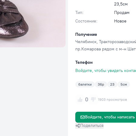
23,5см
Тип:
Продам
Состояние:
Новое
Получение
Челябинск
, Тракторозаводски
пр.Комарова рядом с м-н Шат
Телефон
Войдите, чтобы увидеть конта
балетки
36р
23
5см
0
1903 просмотров
Войдите, чтобы написать
Поделиться