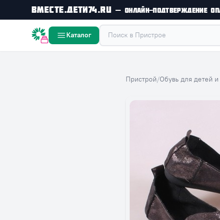
Вместе.Дети74.ru
— онлайн-подтверждение оп
Вместе дешевле
Каталог
Пристрой
/
Обувь для детей и