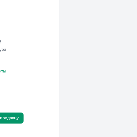
й
ура
кты
 продавцу