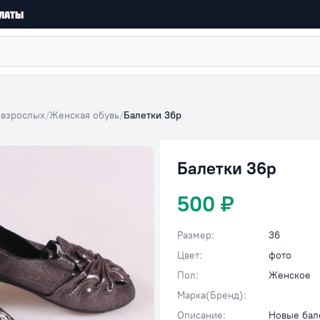
латы
 взрослых
/
Женская обувь
/
Балетки 36р
Балетки 36р
500 ₽
Размер:
36
Цвет:
фото
Пол:
Женское
Марка(Бренд):
Описание:
Новые бал