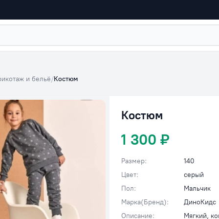
рикотаж и бельё
/
Костюм
Костюм
1 300 ₽
Размер:
140
Цвет:
серый
Пол:
Мальчик
Марка(Бренд):
ДиноКидс
Описание:
Мягкий, к