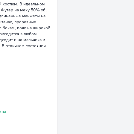
й костюм. В идеальном
 Футер на меху 50% хб,
длиненные манжеты на
штанах, прорезные
о бокам, пояс на широкой
пригодится в любом
дходит и на мальчика и
. В отличном состоянии.
кты