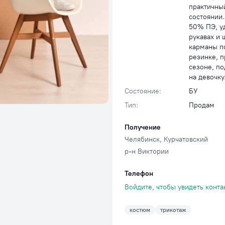
практичны
состоянии.
50% ПЭ, у
рукавах и 
карманы п
резинке, 
сезоне, по
на девочку
Состояние:
БУ
Тип:
Продам
Получение
Челябинск
, Курчатовский
р-н Виктории
Телефон
Войдите, чтобы увидеть конта
костюм
трикотаж