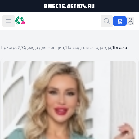
Вместе.Дети74.ru
Вместе дешевле
Пристрой
/
Одежда для женщин
/
Повседневная одежда
/
Блузка