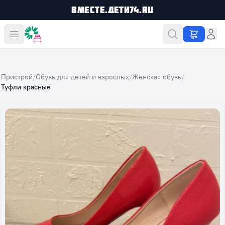
Вместе.Дети74.ru
Вместе дешевле
Пристрой
/
Обувь для детей и взрослых
/
Женская обувь
/
Туфли красные