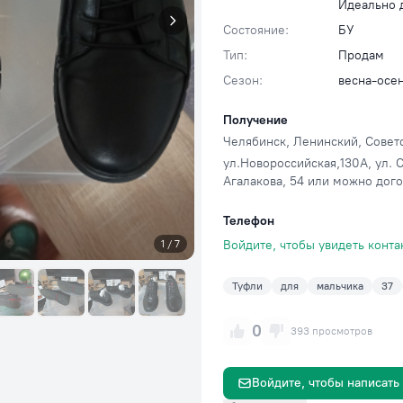
Идеально 
Состояние:
БУ
Тип:
Продам
Сезон:
весна-осе
Получение
Челябинск
, Ленинский, Совет
ул.Новороссийская,130А, ул. С
Агалакова, 54 или можно дого
Телефон
Войдите, чтобы увидеть конта
1 / 7
Туфли
для
мальчика
37
0
393 просмотров
Войдите, чтобы написать