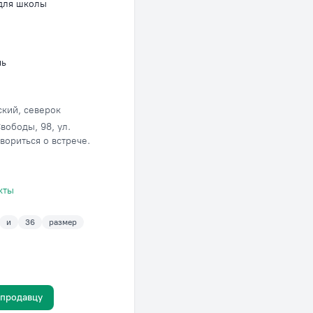
для школы
нь
ский, северок
вободы, 98, ул.
вориться о встрече.
кты
и
36
размер
 продавцу